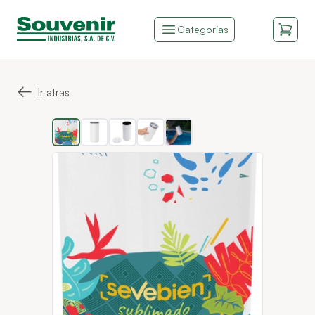
Categorías
←
Ir atras