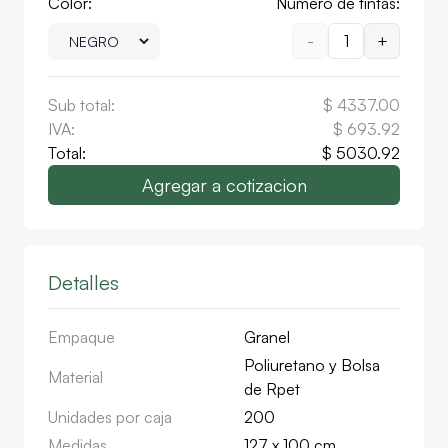
Color:
Numero de tintas:
-
1
+
Sub total:
$
4337.00
IVA:
$
693.92
Total:
$
5030.92
Agregar a cotizacion
Detalles
Empaque
Granel
Poliuretano y Bolsa
Material
de Rpet
Unidades por caja
200
Medidas
127 x 100 cm