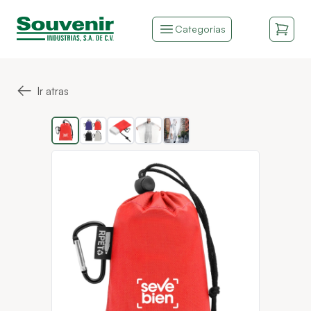
Categorías
←
Ir atras