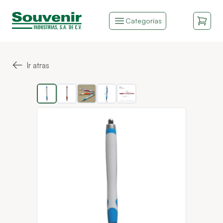
Categorías
←
Ir atras