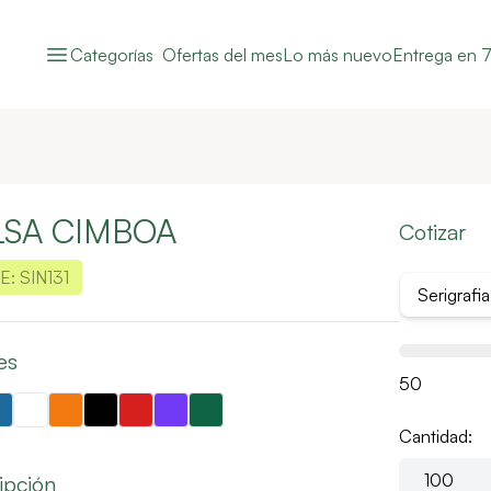
Categorías
Ofertas del mes
Lo más nuevo
Entrega en 7
LSA CIMBOA
Cotizar
E:
SIN131
Serigrafia 
es
50
Cantidad:
ipción