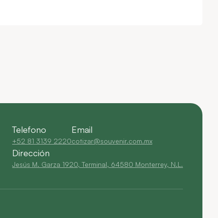
Telefono
Email
+52 81 3139 2220
cotizar@souvenir.com.mx
Dirección
Jesús M. Garza 1920, Terminal, 64580 Monterrey, N.L.