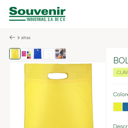
←
Ir atras
BO
CLAV
Color
Descr