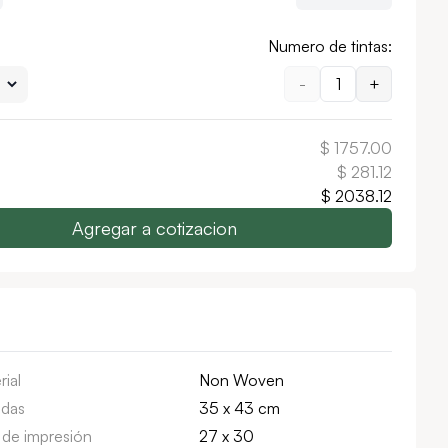
Numero de tintas:
-
1
+
$
1757.00
$
281.12
$
2038.12
Agregar a cotizacion
rial
Non Woven
das
35 x 43 cm
 de impresión
27 x 30