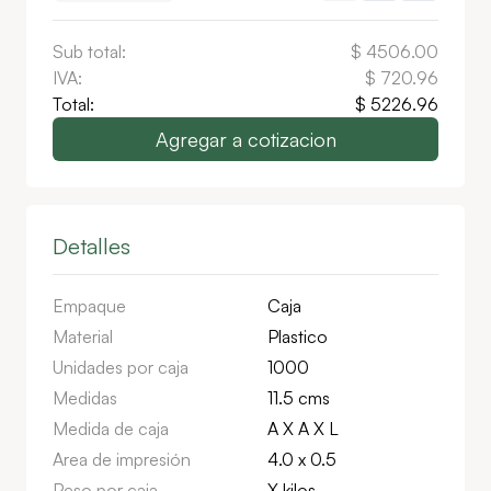
Sub total:
$
4506.00
IVA:
$
720.96
Total:
$
5226.96
Agregar a cotizacion
Detalles
Empaque
Caja
Material
Plastico
Unidades por caja
1000
Medidas
11.5 cms
Medida de caja
A X A X L
Area de impresión
4.0 x 0.5
Peso por caja
X kilos