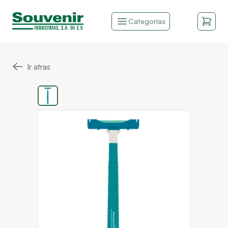
Categorías
←
Ir atras