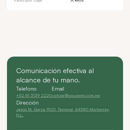
Comunicación efectiva al
alcance de tu mano.
Telefono
Email
+52 81 3139 2220
cotizar@souvenir.com.mx
Dirección
Jesús M. Garza 1920, Terminal, 64580 Monterrey,
N.L.