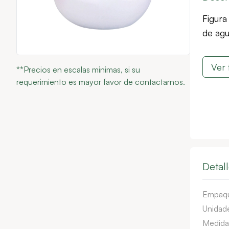
Figura
de agu
Ver 
**Precios en escalas minimas, si su
requerimiento es mayor favor de contactarnos.
Detal
Empaq
Unidade
Medida