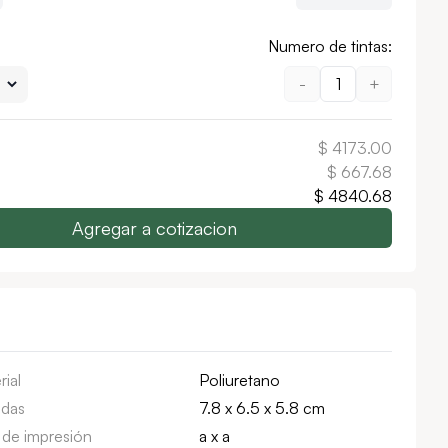
Numero de tintas:
-
1
+
$
4173.00
$
667.68
$
4840.68
Agregar a cotizacion
rial
Poliuretano
das
7.8 x 6.5 x 5.8 cm
 de impresión
a x a