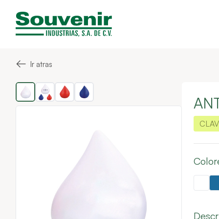
←
Ir atras
ANT
CLAV
Color
Descr