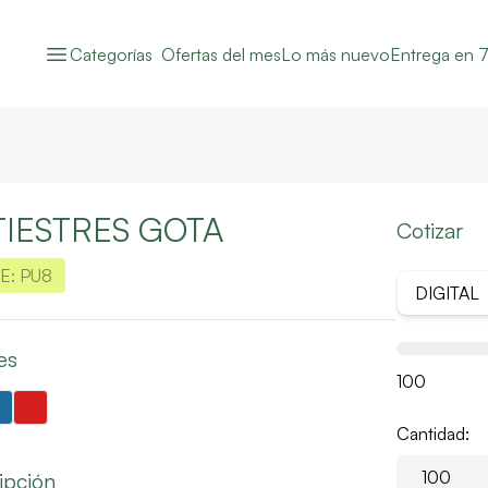
Categorías
Ofertas del mes
Lo más nuevo
Entrega en 7
IESTRES GOTA
Cotizar
E:
PU8
DIGITAL
es
100
Cantidad:
ipción