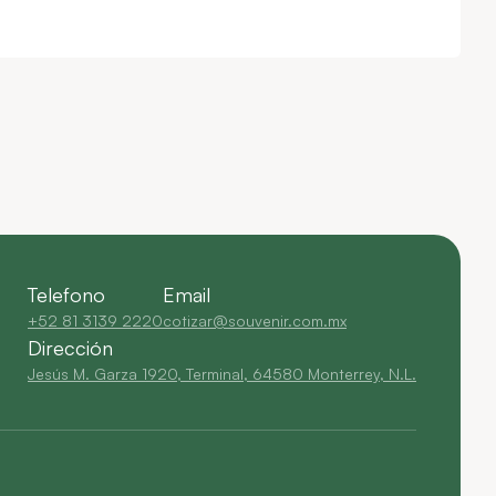
Telefono
Email
+52 81 3139 2220
cotizar@souvenir.com.mx
Dirección
Jesús M. Garza 1920, Terminal, 64580 Monterrey, N.L.