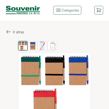
Categorías
←
Ir atras