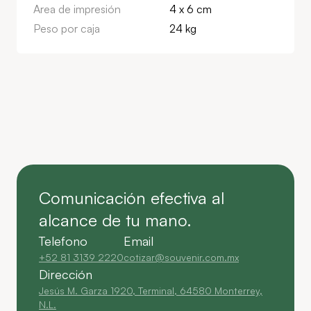
Area de impresión
4 x 6 cm
Peso por caja
24 kg
Comunicación efectiva al
alcance de tu mano.
Telefono
Email
+52 81 3139 2220
cotizar@souvenir.com.mx
Dirección
Jesús M. Garza 1920, Terminal, 64580 Monterrey,
N.L.