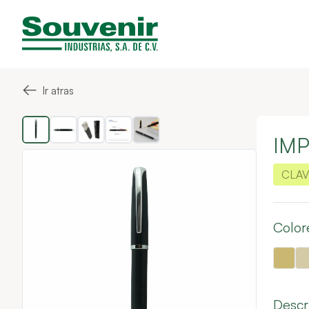
←
Ir atras
IM
CLAV
Color
Descr