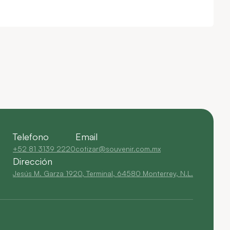
Telefono
Email
+52 81 3139 2220
cotizar@souvenir.com.mx
Dirección
Jesús M. Garza 1920, Terminal, 64580 Monterrey, N.L.