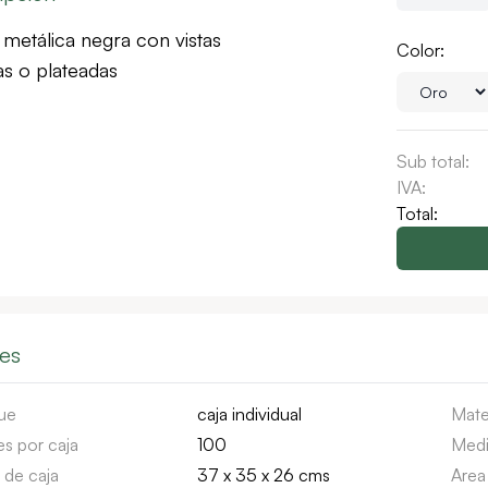
metálica negra con vistas
Color:
s o plateadas
Sub total:
IVA:
Total:
les
ue
caja individual
Mate
s por caja
100
Medi
 de caja
37 x 35 x 26 cms
Area