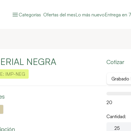
Categorías
Ofertas del mes
Lo más nuevo
Entrega en 7
PERIAL NEGRA
Cotizar
E:
IMP-NEG
Grabado 
es
20
Cantidad:
ipción