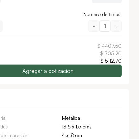
Numero de tintas:
-
1
+
$
4407.50
$
705.20
$
5112.70
Agregar a cotizacion
rial
Metálica
das
13.5 x 1.5 cms
 de impresión
4 x .8 cm