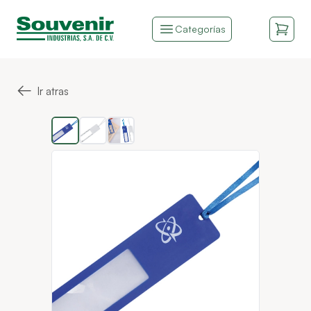
Categorías
←
Ir atras