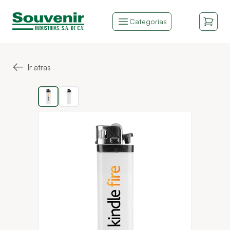
Categorías
←
Ir atras