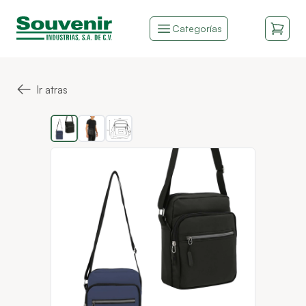
Categorías
←
Ir atras