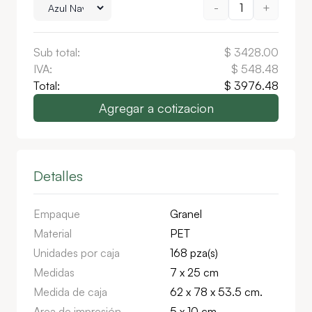
-
1
+
Sub total:
$
3428.00
IVA:
$
548.48
Total:
$
3976.48
Agregar a cotizacion
Detalles
Empaque
Granel
Material
PET
Unidades por caja
168 pza(s)
Medidas
7 x 25 cm
Medida de caja
62 x 78 x 53.5 cm.
Area de impresión
5 x 10 cm