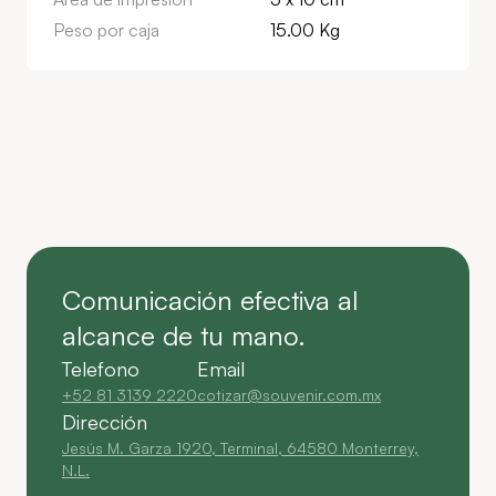
Peso por caja
15.00 Kg
Comunicación efectiva al
alcance de tu mano.
Telefono
Email
+52 81 3139 2220
cotizar@souvenir.com.mx
Dirección
Jesús M. Garza 1920, Terminal, 64580 Monterrey,
N.L.