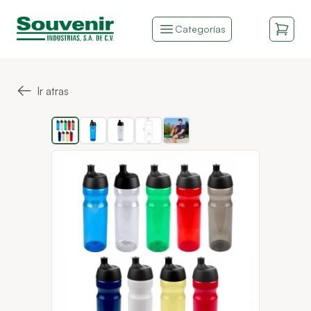
Categorías
←
Ir atras