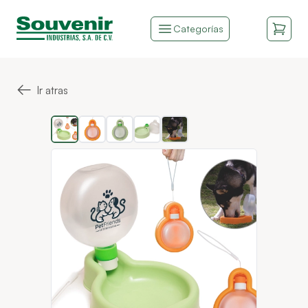
Categorías
←
Ir atras