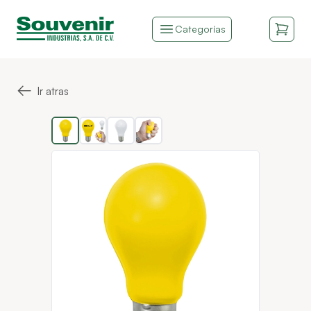
Categorías
←
Ir atras