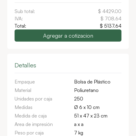
Sub total:
$
4429.00
IVA:
$
708.64
Total:
$
5137.64
Agregar a cotizacion
Detalles
Empaque
Bolsa de Plástico
Material
Poliuretano
Unidades por caja
250
Medidas
Ø 6 x 10 cm
Medida de caja
51 x 47 x 23 cm
Area de impresión
a x a
Peso por caja
7 kg