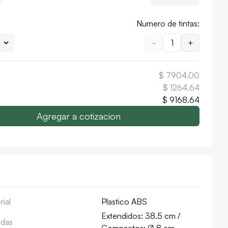
Numero de tintas:
-
1
+
$
7904.00
$
1264.64
$
9168.64
Agregar a cotizacion
rial
Plastico ABS
Extendidos: 38.5 cm /
das