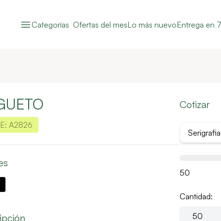
Categorías
Ofertas del mes
Lo más nuevo
Entrega en 7
GUETO
Cotizar
E:
A2826
Serigrafi
es
50
Cantidad:
ipción