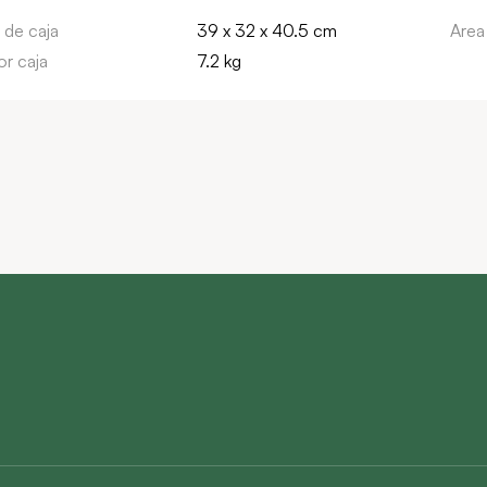
 de caja
39 x 32 x 40.5 cm
Area
r caja
7.2 kg