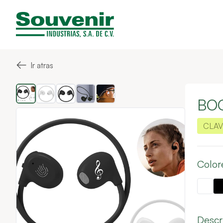
←
Ir atras
BO
CLAV
Color
Descr