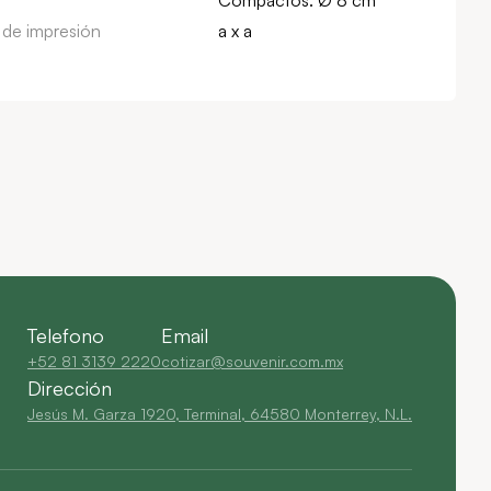
Compactos: Ø 8 cm
 de impresión
a x a
Telefono
Email
+52 81 3139 2220
cotizar@souvenir.com.mx
Dirección
Jesús M. Garza 1920, Terminal, 64580 Monterrey, N.L.