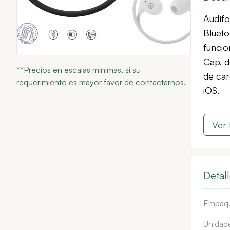
Audífo
Blueto
funcio
Cap. d
**Precios en escalas minimas, si su
de car
requerimiento es mayor favor de contactarnos.
iOS.
Ver 
Detal
Empaq
Unidade