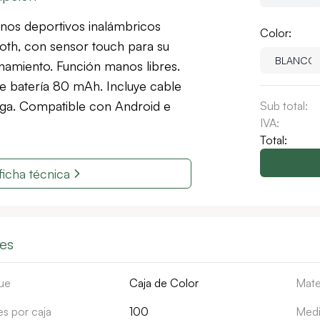
nos deportivos inalámbricos
Color:
oth, con sensor touch para su
namiento. Función manos libres.
e batería 80 mAh. Incluye cable
ga. Compatible con Android e
Sub total:
IVA:
Total:
ficha técnica
les
ue
Caja de Color
Mate
s por caja
100
Medi