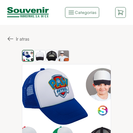
Categorías
←
Ir atras