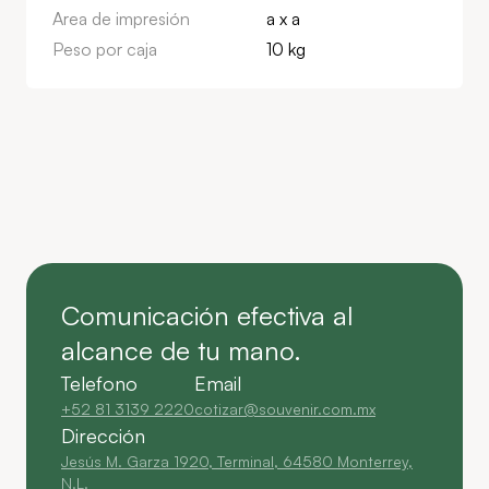
Area de impresión
a x a
Peso por caja
10 kg
Comunicación efectiva al
alcance de tu mano.
Telefono
Email
+52 81 3139 2220
cotizar@souvenir.com.mx
Dirección
Jesús M. Garza 1920, Terminal, 64580 Monterrey,
N.L.