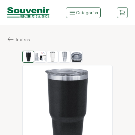
Categorías
←
Ir atras