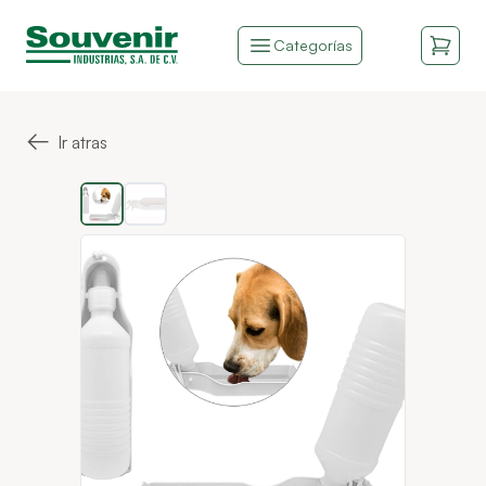
Categorías
←
Ir atras