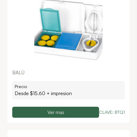
BALÚ
Precio
Desde $
15.60
+ impresion
Ver mas
CLAVE:
BTQ1