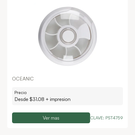
OCEANIC
Precio
Desde $
31.08
+ impresion
Ver mas
CLAVE:
PST4759