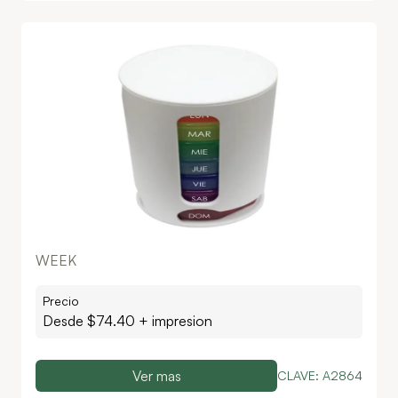
WEEK
Precio
Desde $
74.40
+ impresion
Ver mas
CLAVE:
A2864