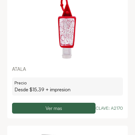
ATALA
Precio
Desde $
15.39
+ impresion
Ver mas
CLAVE:
A2170