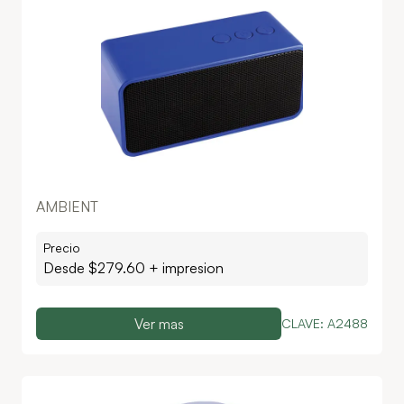
AMBIENT
Precio
Desde $
279.60
+ impresion
Ver mas
CLAVE:
A2488