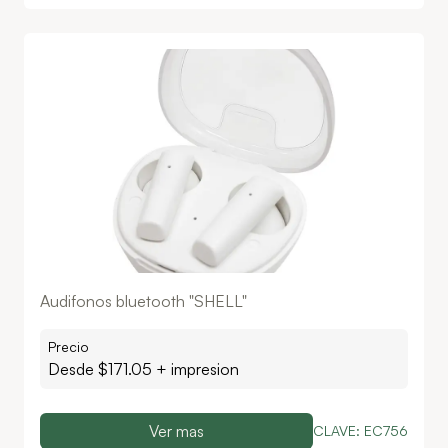
Audifonos bluetooth "SHELL"
Precio
Desde $
171.05
+ impresion
Ver mas
CLAVE:
EC756