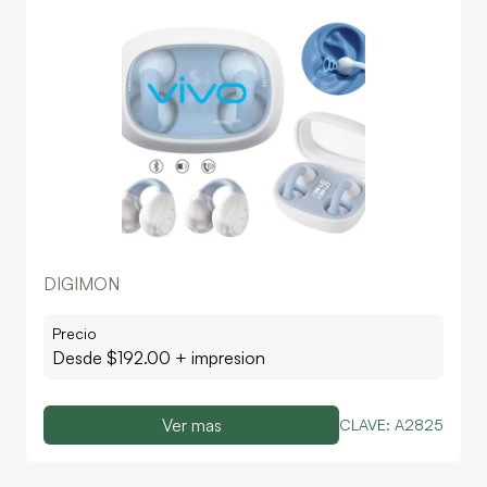
DIGIMON
Precio
Desde $
192.00
+ impresion
Ver mas
CLAVE:
A2825