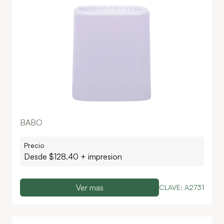
BABO
Precio
Desde $
128.40
+ impresion
Ver mas
CLAVE:
A2731