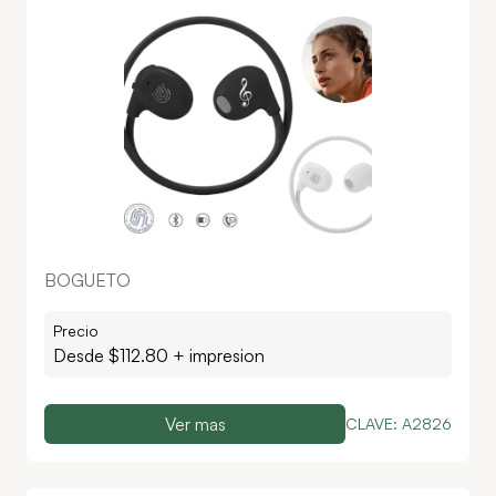
BOGUETO
Precio
Desde $
112.80
+ impresion
Ver mas
CLAVE:
A2826