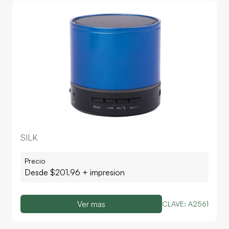
SILK
Precio
Desde $
201.96
+ impresion
Ver mas
CLAVE:
A2561