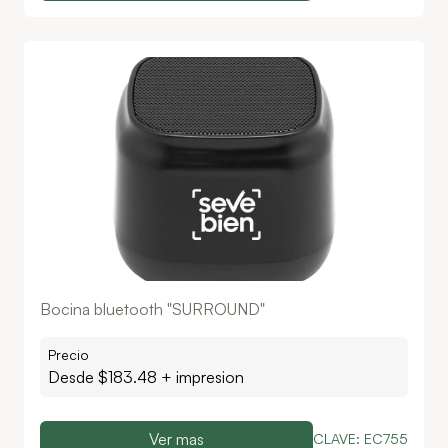
Bocina bluetooth "SURROUND"
Precio
Desde $
183.48
+ impresion
Ver mas
CLAVE:
EC755